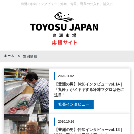
豊洲の仲卸インタビュー｜鮮魚、青果、野菜の仕入れ、購入に
ホーム
豊洲情報
2020.11.02
【豊洲の男】仲卸インタビューvol.14｜
「丸鈴」がメキキする冷凍マグロは色に
注目！
社長インタビュー
2020.10.26
【豊洲の男】仲卸インタビューvol.13｜