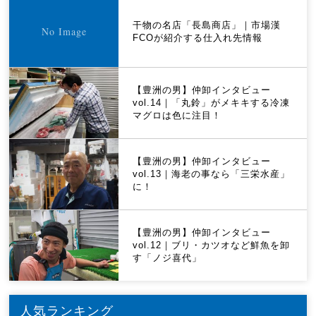
干物の名店「長島商店」｜市場漢
FCOが紹介する仕入れ先情報
【豊洲の男】仲卸インタビュー
vol.14｜「丸鈴」がメキキする冷凍
マグロは色に注目！
【豊洲の男】仲卸インタビュー
vol.13｜海老の事なら「三栄水産」
に！
【豊洲の男】仲卸インタビュー
vol.12｜ブリ・カツオなど鮮魚を卸
す「ノジ喜代」
人気ランキング