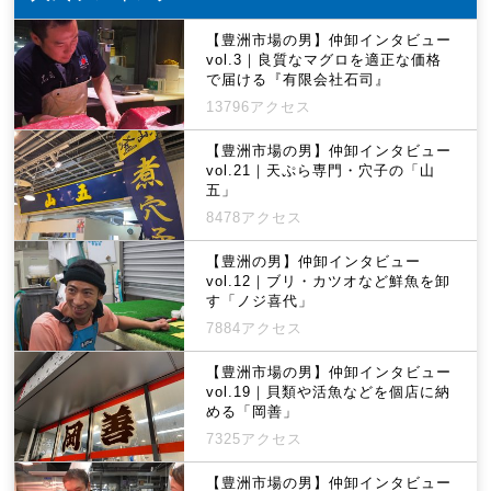
【豊洲市場の男】仲卸インタビュー
vol.3｜良質なマグロを適正な価格
で届ける『有限会社石司』
13796アクセス
【豊洲市場の男】仲卸インタビュー
vol.21｜天ぷら専門・穴子の「山
五」
8478アクセス
【豊洲の男】仲卸インタビュー
vol.12｜ブリ・カツオなど鮮魚を卸
す「ノジ喜代」
7884アクセス
【豊洲市場の男】仲卸インタビュー
vol.19｜貝類や活魚などを個店に納
める「岡善」
7325アクセス
【豊洲市場の男】仲卸インタビュー