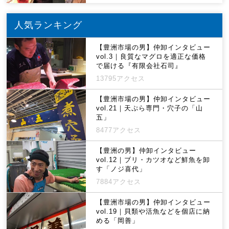
人気ランキング
【豊洲市場の男】仲卸インタビュー
vol.3｜良質なマグロを適正な価格
で届ける『有限会社石司』
13795アクセス
【豊洲市場の男】仲卸インタビュー
vol.21｜天ぷら専門・穴子の「山
五」
8477アクセス
【豊洲の男】仲卸インタビュー
vol.12｜ブリ・カツオなど鮮魚を卸
す「ノジ喜代」
7884アクセス
【豊洲市場の男】仲卸インタビュー
vol.19｜貝類や活魚などを個店に納
める「岡善」