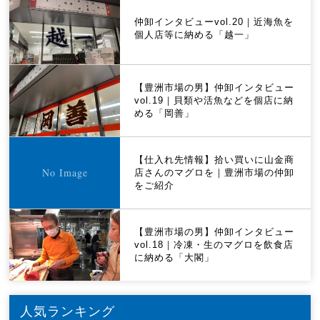
仲卸インタビューvol.20｜近海魚を
個人店等に納める「越一」
【豊洲市場の男】仲卸インタビュー
vol.19｜貝類や活魚などを個店に納
める「岡善」
【仕入れ先情報】拾い買いに山金商
店さんのマグロを｜豊洲市場の仲卸
をご紹介
【豊洲市場の男】仲卸インタビュー
vol.18｜冷凍・生のマグロを飲食店
に納める「大閣」
人気ランキング