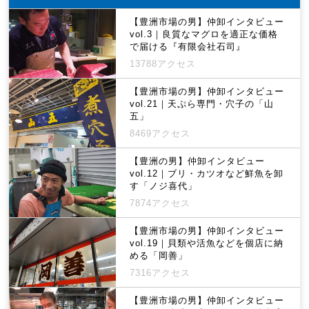
【豊洲市場の男】仲卸インタビュー
vol.3｜良質なマグロを適正な価格
で届ける『有限会社石司』
13788アクセス
【豊洲市場の男】仲卸インタビュー
vol.21｜天ぷら専門・穴子の「山
五」
8469アクセス
【豊洲の男】仲卸インタビュー
vol.12｜ブリ・カツオなど鮮魚を卸
す「ノジ喜代」
7874アクセス
【豊洲市場の男】仲卸インタビュー
vol.19｜貝類や活魚などを個店に納
める「岡善」
7316アクセス
【豊洲市場の男】仲卸インタビュー