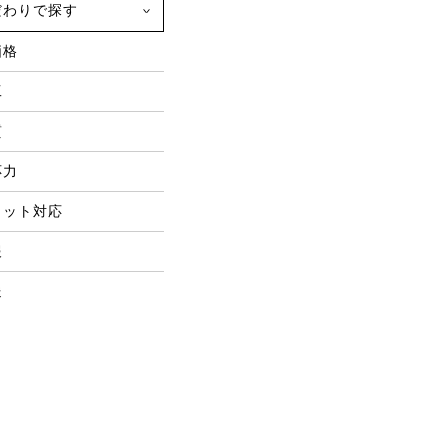
だわりで探す
価格
工
質
応力
ロット対応
報
送