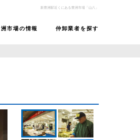
新豊洲駅近くにある豊洲市場「山八」
豊洲市場の情報
仲卸業者を探す
サムネイル：山八2
サムネイル：山八1