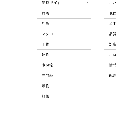
業種で探す
こ
鮮魚
低
活魚
加
マグロ
品
干物
対
乾物
小
冷凍物
情
専門品
配
果物
野菜