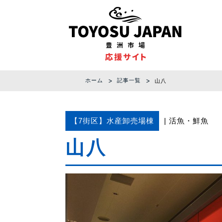
ホーム
記事一覧
山八
【7街区】水産卸売場棟
活魚
鮮魚
山八