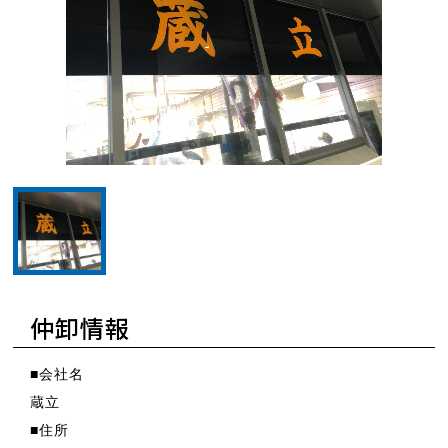
サムネイル：蔵立1
仲卸情報
■会社名
蔵立
■住所