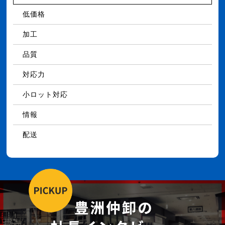
低価格
加工
品質
対応力
小ロット対応
情報
配送