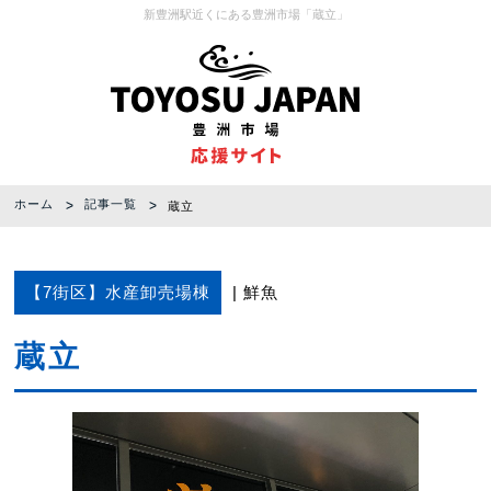
新豊洲駅近くにある豊洲市場「蔵立」
ホーム
記事一覧
蔵立
【7街区】水産卸売場棟
鮮魚
蔵立