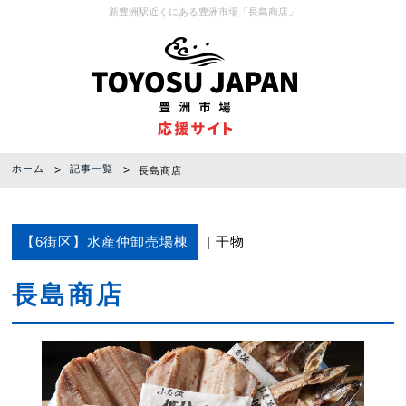
新豊洲駅近くにある豊洲市場「長島商店」
ホーム
記事一覧
長島商店
【6街区】水産仲卸売場棟
干物
長島商店