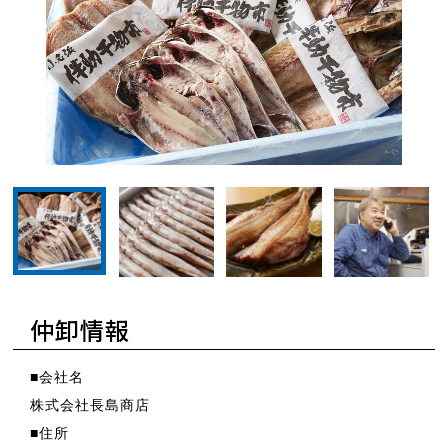
サムネイル：長島商店2
サムネイル：長島商
サ
サムネイル：長島商店1
仲卸情報
■会社名
株式会社長島商店
■住所