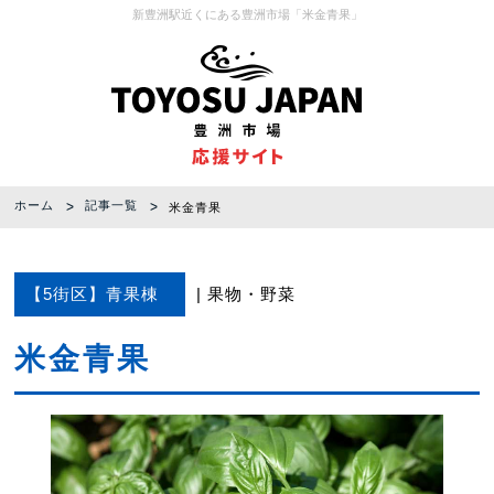
新豊洲駅近くにある豊洲市場「米金青果」
ホーム
記事一覧
米金青果
【5街区】青果棟
果物
野菜
米金青果