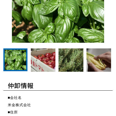
サムネイル：米金青果2
サムネイル：米金青
サ
サムネイル：米金青果1
仲卸情報
■会社名
米金株式会社
■住所