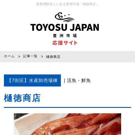
新豊洲駅近くにある豊洲市場「樋徳商店」
ホーム
記事一覧
樋徳商店
【7街区】水産卸売場棟
活魚
鮮魚
樋徳商店