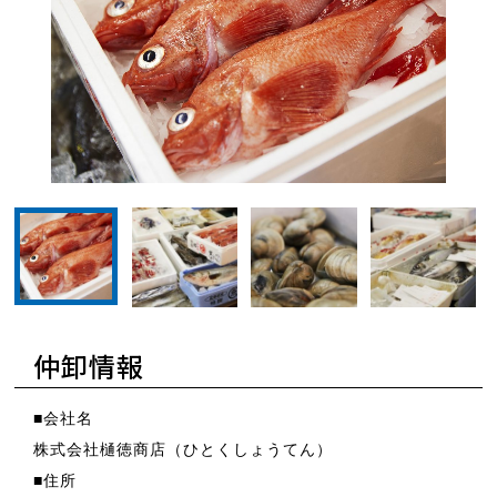
サムネイル：樋徳商店2
サムネイル：樋徳商
サ
サムネイル：樋徳商店1
仲卸情報
■会社名
株式会社樋徳商店（ひとくしょうてん）
■住所