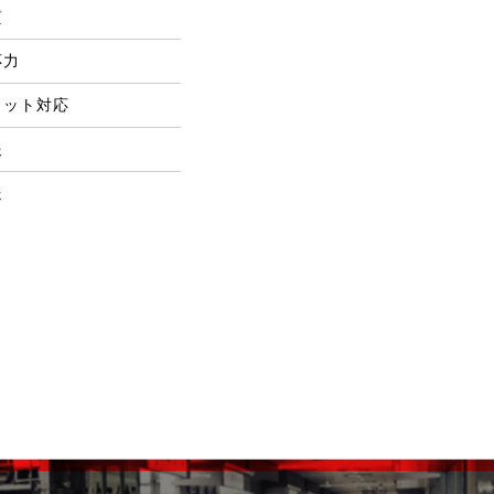
質
応力
ロット対応
報
送