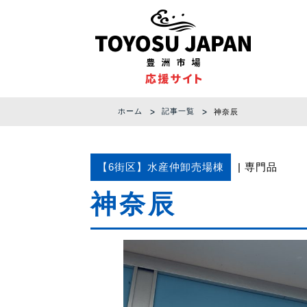
ホーム
記事一覧
神奈辰
【6街区】水産仲卸売場棟
専門品
神奈辰