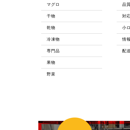
マグロ
品
干物
対
乾物
小
冷凍物
情
専門品
配
果物
野菜