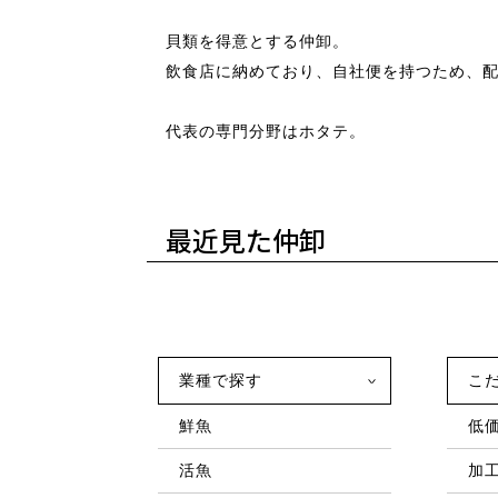
貝類を得意とする仲卸。
飲食店に納めており、自社便を持つため、
代表の専門分野はホタテ。
最近見た仲卸
業種で探す
こ
鮮魚
低
活魚
加