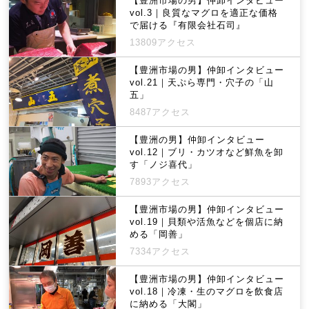
【豊洲市場の男】仲卸インタビュー
vol.3｜良質なマグロを適正な価格
で届ける『有限会社石司』
13809アクセス
【豊洲市場の男】仲卸インタビュー
vol.21｜天ぷら専門・穴子の「山
五」
8487アクセス
【豊洲の男】仲卸インタビュー
vol.12｜ブリ・カツオなど鮮魚を卸
す「ノジ喜代」
7893アクセス
【豊洲市場の男】仲卸インタビュー
vol.19｜貝類や活魚などを個店に納
める「岡善」
7334アクセス
【豊洲市場の男】仲卸インタビュー
vol.18｜冷凍・生のマグロを飲食店
に納める「大閣」