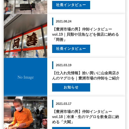
社長インタビュー
2021.08.24
【豊洲市場の男】仲卸インタビュー
vol.19｜貝類や活魚などを個店に納める
「岡善」
社長インタビュー
2021.03.19
【仕入れ先情報】拾い買いに山金商店さ
んのマグロを｜豊洲市場の仲卸をご紹介
お知らせ
2021.03.17
【豊洲市場の男】仲卸インタビュー
vol.18｜冷凍・生のマグロを飲食店に納
める「大閣」