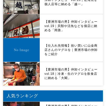
仲卸インタビューvol.20｜近海魚を
個人店等に納める「越一」
【豊洲市場の男】仲卸インタビュー
vol.19｜貝類や活魚などを個店に納
める「岡善」
【仕入れ先情報】拾い買いに山金商
店さんのマグロを｜豊洲市場の仲卸
をご紹介
【豊洲市場の男】仲卸インタビュー
vol.18｜冷凍・生のマグロを飲食店
に納める「大閣」
人気ランキング