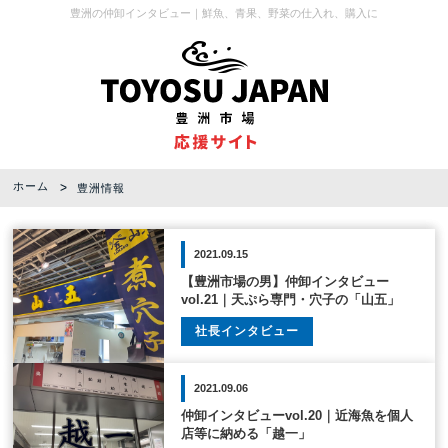
豊洲の仲卸インタビュー｜鮮魚、青果、野菜の仕入れ、購入に
ホーム
豊洲情報
2021.09.15
【豊洲市場の男】仲卸インタビュー
vol.21｜天ぷら専門・穴子の「山五」
社長インタビュー
2021.09.06
仲卸インタビューvol.20｜近海魚を個人
店等に納める「越一」